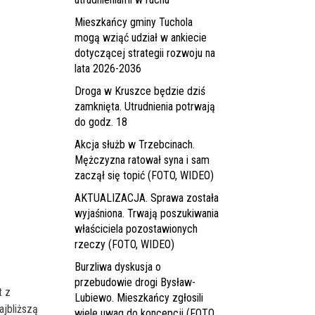
Mieszkańcy gminy Tuchola
mogą wziąć udział w ankiecie
dotyczącej strategii rozwoju na
lata 2026-2036
Droga w Kruszce będzie dziś
zamknięta. Utrudnienia potrwają
do godz. 18
Akcja służb w Trzebcinach.
Mężczyzna ratował syna i sam
zaczął się topić (FOTO, WIDEO)
AKTUALIZACJA. Sprawa została
wyjaśniona. Trwają poszukiwania
właściciela pozostawionych
rzeczy (FOTO, WIDEO)
Burzliwa dyskusja o
przebudowie drogi Bysław-
t z
Lubiewo. Mieszkańcy zgłosili
jbliższą
wiele uwag do koncepcji (FOTO,