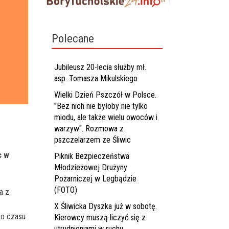
Polecane
Jubileusz 20-lecia służby mł.
asp. Tomasza Mikulskiego
Wielki Dzień Pszczół w Polsce.
"Bez nich nie byłoby nie tylko
miodu, ale także wielu owoców i
warzyw". Rozmowa z
pszczelarzem ze Śliwic
c w
Piknik Bezpieczeństwa
Młodzieżowej Drużyny
Pożarniczej w Legbądzie
(FOTO)
a z
X Śliwicka Dyszka już w sobotę.
go czasu
Kierowcy muszą liczyć się z
utrudnieniami w ruchu