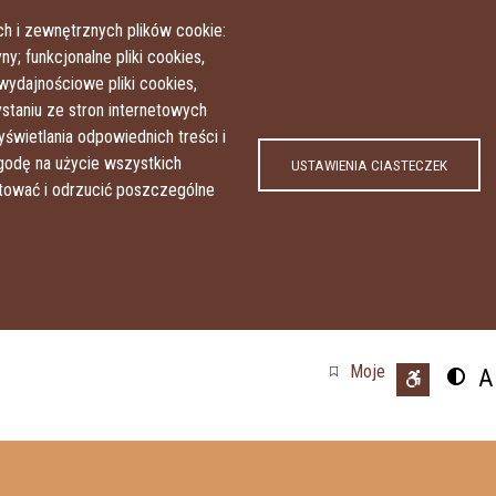
Przejdź do treści
Przejdź do menu
h i zewnętrznych plików cookie:
y; funkcjonalne pliki cookies,
wydajnościowe pliki cookies,
taniu ze stron internetowych
yświetlania odpowiednich treści i
odę na użycie wszystkich
USTAWIENIA CIASTECZEK
ptować i odrzucić poszczególne
Moje
A
Przeł
U