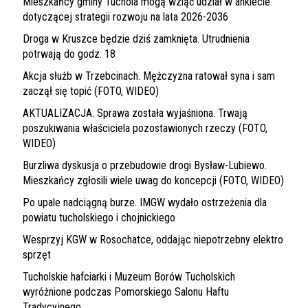
Mieszkańcy gminy Tuchola mogą wziąć udział w ankiecie
dotyczącej strategii rozwoju na lata 2026-2036
Droga w Kruszce będzie dziś zamknięta. Utrudnienia
potrwają do godz. 18
Akcja służb w Trzebcinach. Mężczyzna ratował syna i sam
zaczął się topić (FOTO, WIDEO)
AKTUALIZACJA. Sprawa została wyjaśniona. Trwają
poszukiwania właściciela pozostawionych rzeczy (FOTO,
WIDEO)
Burzliwa dyskusja o przebudowie drogi Bysław-Lubiewo.
Mieszkańcy zgłosili wiele uwag do koncepcji (FOTO, WIDEO)
Po upale nadciągną burze. IMGW wydało ostrzeżenia dla
powiatu tucholskiego i chojnickiego
Wesprzyj KGW w Rosochatce, oddając niepotrzebny elektro
sprzęt
Tucholskie hafciarki i Muzeum Borów Tucholskich
wyróżnione podczas Pomorskiego Salonu Haftu
Tradycyjnego