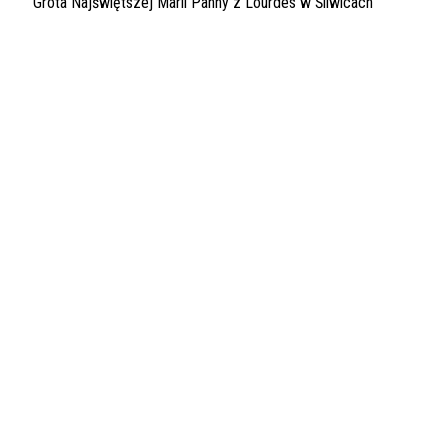
Grota Najświętszej Marii Panny z Lourdes w Śliwicach