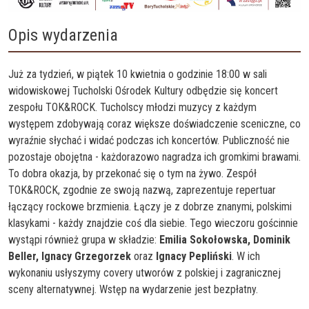
Opis wydarzenia
Już za tydzień, w piątek 10 kwietnia o godzinie 18:00 w sali
widowiskowej Tucholski Ośrodek Kultury odbędzie się koncert
zespołu TOK&ROCK. Tucholscy młodzi muzycy z każdym
występem zdobywają coraz większe doświadczenie sceniczne, co
wyraźnie słychać i widać podczas ich koncertów. Publiczność nie
pozostaje obojętna - każdorazowo nagradza ich gromkimi brawami.
To dobra okazja, by przekonać się o tym na żywo. Zespół
TOK&ROCK, zgodnie ze swoją nazwą, zaprezentuje repertuar
łączący rockowe brzmienia. Łączy je z dobrze znanymi, polskimi
klasykami - każdy znajdzie coś dla siebie. Tego wieczoru gościnnie
wystąpi również grupa w składzie:
Emilia Sokołowska, Dominik
Beller, Ignacy
Grzegorzek
oraz
Ignacy
Pepliński
. W ich
wykonaniu usłyszymy covery utworów z polskiej i zagranicznej
sceny alternatywnej. Wstęp na wydarzenie jest bezpłatny.