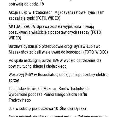
potrwają do godz. 18
Akcja służb w Trzebcinach. Mężczyzna ratował syna i sam
zaczął się topić (FOTO, WIDEO)
AKTUALIZACJA. Sprawa została wyjaśniona. Trwają
poszukiwania właściciela pozostawionych rzeczy (FOTO,
WIDEO)
Burzliwa dyskusja o przebudowie drogi Bysław-Lubiewo.
Mieszkańcy zgłosili wiele uwag do koncepcji (FOTO, WIDEO)
Po upale nadciągną burze. IMGW wydało ostrzeżenia dla
powiatu tucholskiego i chojnickiego
Wesprzyj KGW w Rosochatce, oddając niepotrzebny elektro
sprzęt
Tucholskie hafciarki i Muzeum Borów Tucholskich
wyróżnione podczas Pomorskiego Salonu Haftu
Tradycyjnego
Już w sobotę jubileuszowa 10. Śliwicka Dyszka
Nowy odcinek ścieżki rowerowej gotowy. Zakończono drugi