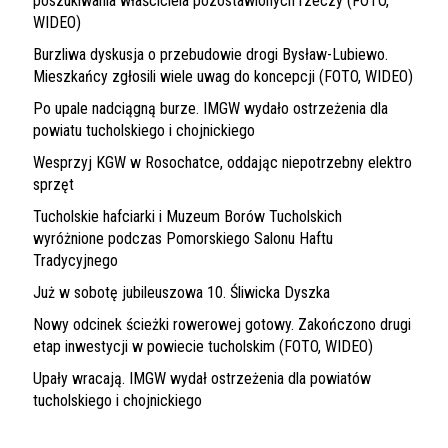
poszukiwania właściciela pozostawionych rzeczy (FOTO,
WIDEO)
Burzliwa dyskusja o przebudowie drogi Bysław-Lubiewo.
Mieszkańcy zgłosili wiele uwag do koncepcji (FOTO, WIDEO)
Po upale nadciągną burze. IMGW wydało ostrzeżenia dla
powiatu tucholskiego i chojnickiego
Wesprzyj KGW w Rosochatce, oddając niepotrzebny elektro
sprzęt
Tucholskie hafciarki i Muzeum Borów Tucholskich
wyróżnione podczas Pomorskiego Salonu Haftu
Tradycyjnego
Już w sobotę jubileuszowa 10. Śliwicka Dyszka
Nowy odcinek ścieżki rowerowej gotowy. Zakończono drugi
etap inwestycji w powiecie tucholskim (FOTO, WIDEO)
Upały wracają. IMGW wydał ostrzeżenia dla powiatów
tucholskiego i chojnickiego