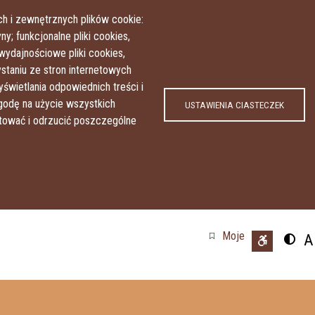
Przejdź do treści
Przejdź do menu
h i zewnętrznych plików cookie:
y; funkcjonalne pliki cookies,
wydajnościowe pliki cookies,
taniu ze stron internetowych
yświetlania odpowiednich treści i
odę na użycie wszystkich
USTAWIENIA CIASTECZEK
ptować i odrzucić poszczególne
Moje
A
Przeł
U