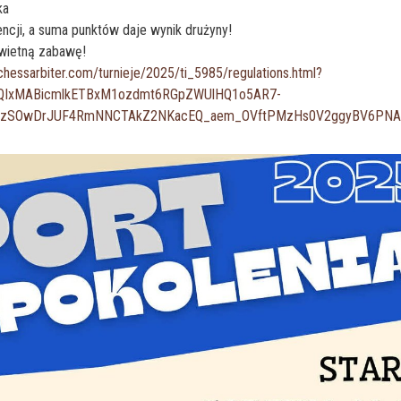
ka
cji, a suma punktów daje wynik drużyny!
świetną zabawę!
chessarbiter.com/turnieje/2025/ti_5985/regulations.html?
lbQIxMABicmlkETBxM1ozdmt6RGpZWUlHQ1o5AR7-
IfzSOwDrJUF4RmNNCTAkZ2NKacEQ_aem_OVftPMzHs0V2ggyBV6PN