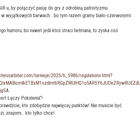
SiR-u, by połączyć pasję do gry z odrobiną patriotyzmu.
lki w wyjątkowych barwach... bo tym razem gramy biało-czerwonymi
go humoru, bo nawet jeśli ktoś straci hetmana, to zyska coś
chessarbiter.com/turnieje/2025/ti_5986/regulations.html?
FlbQIxMABicmlkETBxM1ozdmt6RGpZWUlHQ1o5AR5Y6JUDeZRywRUEZdU
jgSA
port Łączy Pokolenia”!
rawdźcie, kto zdobędzie najwięcej punktów! Nie musicie być
zi, znajomi… kto tylko chce!