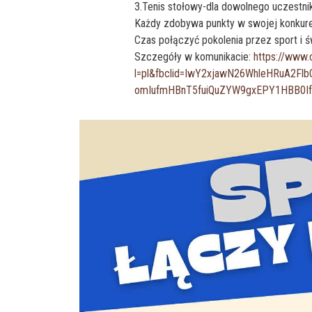
3.Tenis stołowy-dla dowolnego uczestni
Każdy zdobywa punkty w swojej konkuren
Czas połączyć pokolenia przez sport i 
Szczegóły w komunikacie:
https://www.
l=pl&fbclid=IwY2xjawN26WhleHRuA2F
omIufmHBnT5fuiQuZYW9gxEPY1HBB0