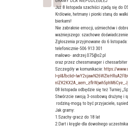
GRAMY DLA NIEPODLEGŁEJ
Już 8 listopada szachiści zjadą się do O
Królowie, hetmany i pionki staną do wa
bierkami!
Nie zabraknie emocji, uśmiechów i dobre
ważniejszego: szachowe doświadczenie
Zgłoszenia przyjmowane do 6 listopada:
telefonicznie-506 913 301
mailowo- andrzej.075@o2.pl
oraz przez chessmanager i chessarbiter
Szczegóły w komunikacie:
https://www.
l=pl&fbclid=IwY2xjawN26WZleHRuA2
nIZK2KX2A_aem_zflrWjwh5phM6Cye_J
08 listopada odbędzie się też Turniej „S
Stwórzcie swoją 3-osobową drużynę i sp
rodziną-mogą to być przyjaciele, sąsied
Jak gramy:
1.Szachy-gracz do 18 lat
2.Dart i kręgle-dla dowolnego uczestnika