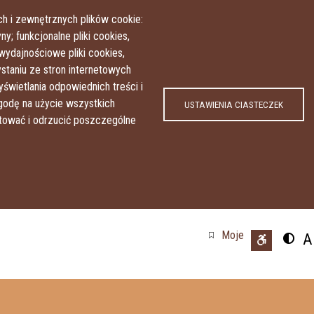
Przejdź do treści
Przejdź do menu
h i zewnętrznych plików cookie:
y; funkcjonalne pliki cookies,
wydajnościowe pliki cookies,
taniu ze stron internetowych
yświetlania odpowiednich treści i
odę na użycie wszystkich
USTAWIENIA CIASTECZEK
ptować i odrzucić poszczególne
Moje
A
Przeł
U