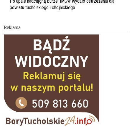
Po upale nadciągną burze. IMGW wydało ostrzeżenia dla
powiatu tucholskiego i chojnickiego
Reklama