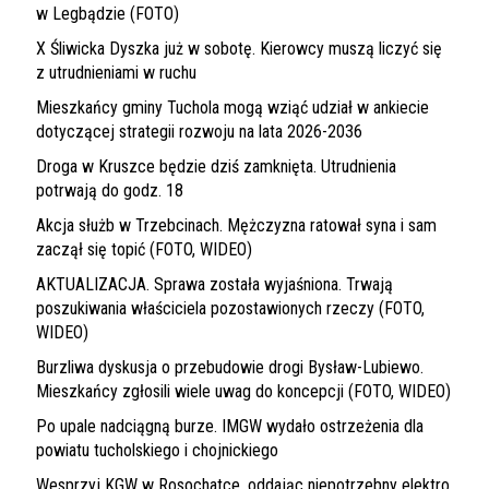
w Legbądzie (FOTO)
X Śliwicka Dyszka już w sobotę. Kierowcy muszą liczyć się
z utrudnieniami w ruchu
Mieszkańcy gminy Tuchola mogą wziąć udział w ankiecie
dotyczącej strategii rozwoju na lata 2026-2036
Droga w Kruszce będzie dziś zamknięta. Utrudnienia
potrwają do godz. 18
Akcja służb w Trzebcinach. Mężczyzna ratował syna i sam
zaczął się topić (FOTO, WIDEO)
AKTUALIZACJA. Sprawa została wyjaśniona. Trwają
poszukiwania właściciela pozostawionych rzeczy (FOTO,
WIDEO)
Burzliwa dyskusja o przebudowie drogi Bysław-Lubiewo.
Mieszkańcy zgłosili wiele uwag do koncepcji (FOTO, WIDEO)
Po upale nadciągną burze. IMGW wydało ostrzeżenia dla
powiatu tucholskiego i chojnickiego
Wesprzyj KGW w Rosochatce, oddając niepotrzebny elektro